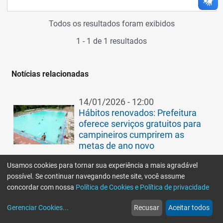
Todos os resultados foram exibidos
1 - 1 de 1 resultados
Notícias relacionadas
14/01/2026 - 12:00
Hábitos renovados: Prefeitura
oferece serviços gratuitos para
campineiros cumprirem as
metas de ano novo
Usamos cookies para tornar sua experiência a mais agradável
possível. Se continuar navegando neste site, você assume
10/01/2026 - 09:30
concordar com nossa
Política de Cookies e Política de privacidade
Férias em Campinas: Descubra
home
build_circle
event
web
more_horiz
parques, piscinas e arenas
Gerenciar Cookies
...
Recusar
Aceitar todos
Início
Serviços
Eventos
Notícias
Mais
esportivas para se divertir