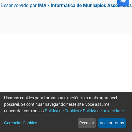
Desenvolvido por
IMA - Informática de Municípios Associados
Usamos cookies para tornar sua experiência a mais agradável
possível. Se continuar navegando neste site, você assume
concordar com nossa
Política de Cookies e Política de privacidade
home
build_circle
event
web
more_horiz
Erro ao enviar informações, por favor tente novamente
Gerenciar Cookies
...
Recusar
Aceitar todos
Início
Serviços
Eventos
Notícias
Mais