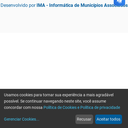
Desenvolvido por
IMA - Informática de Municípios Associados
Usamos cookies para tornar sua experiência a mais agradável
possível. Se continuar navegando neste site, você assume
concordar com nossa
Política de Cookies e Política de privacidade
home
build_circle
event
web
more_horiz
Erro ao enviar informações, por favor tente novamente
Gerenciar Cookies
...
Recusar
Aceitar todos
Início
Serviços
Eventos
Notícias
Mais