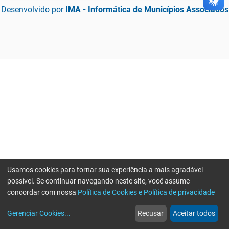
Desenvolvido por
IMA - Informática de Municípios Associados
Usamos cookies para tornar sua experiência a mais agradável
possível. Se continuar navegando neste site, você assume
concordar com nossa
Política de Cookies e Política de privacidade
home
build_circle
event
web
more_horiz
Erro ao enviar informações, por favor tente novamente
Gerenciar Cookies
...
Recusar
Aceitar todos
Início
Serviços
Eventos
Notícias
Mais