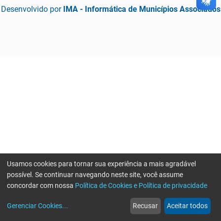
Desenvolvido por
IMA - Informática de Municípios Associados
Usamos cookies para tornar sua experiência a mais agradável
possível. Se continuar navegando neste site, você assume
concordar com nossa
Política de Cookies e Política de privacidade
home
build_circle
event
web
more_horiz
Erro ao enviar informações, por favor tente novamente
Gerenciar Cookies
...
Recusar
Aceitar todos
Início
Serviços
Eventos
Notícias
Mais