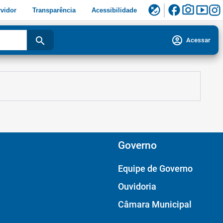
facebook
photo_camera
smart_display
flaky
vidor
Transparência
Acessibilidade
account_circle
search
Acessar
Governo
Equipe de Governo
Ouvidoria
Câmara Municipal